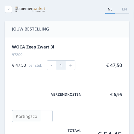
<
NL
EN
JOUW BESTELLING
WOCA Zeep Zwart 3l
97200
-
+
€ 47,50
€ 47,50
1
per stuk
€ 6,95
VERZENDKOSTEN
+
TOTAAL