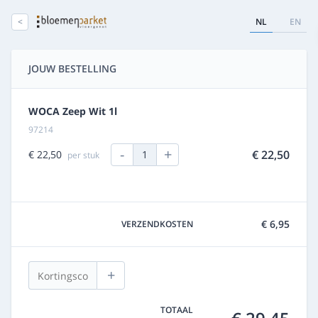
<
NL
EN
JOUW BESTELLING
WOCA Zeep Wit 1l
97214
-
+
€ 22,50
€ 22,50
1
per stuk
€ 6,95
VERZENDKOSTEN
+
TOTAAL