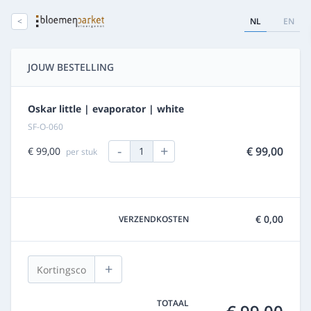
<
NL
EN
JOUW BESTELLING
Oskar little | evaporator | white
SF-O-060
-
+
€ 99,00
€ 99,00
1
per stuk
€ 0,00
VERZENDKOSTEN
+
TOTAAL